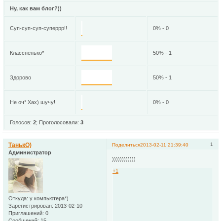
Ну, как вам блог?))
Суп-суп-суп-суперрр!!
0% - 0
Классненько*
50% - 1
Здорово
50% - 1
Не оч* Хах) шучу!
0% - 0
Голосов:
2
;
Проголосовали:
3
ТанькО)
1
Поделиться
2013-02-11 21:39:40
Администратор
))))))))))))
+1
Откуда:
у компьютера*)
Зарегистрирован
: 2013-02-10
Приглашений:
0
Сообщений:
15