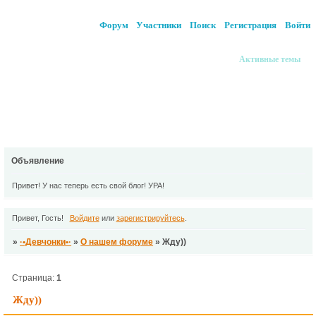
Форум
Участники
Поиск
Регистрация
Войти
Активные темы
Объявление
Привет! У нас теперь есть свой блог! УРА!
Привет, Гость!
Войдите
или
зарегистрируйтесь
.
»
·•Девчонки•·
»
О нашем форуме
»
Жду))
Страница:
1
Жду))