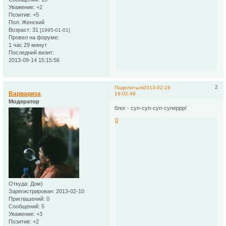
Уважение:
+2
Позитив:
+5
Пол:
Женский
Возраст:
31
[1995-01-01]
Провел на форуме:
1 час 29 минут
Последний визит:
2013-09-14 15:15:56
2
Поделиться
2013-02-19
Варвариза
19:02:48
Модератор
блог - суп-суп-суп-суперрр!
0
Откуда:
Дом)
Зарегистрирован
: 2013-02-10
Приглашений:
0
Сообщений:
5
Уважение:
+3
Позитив:
+2